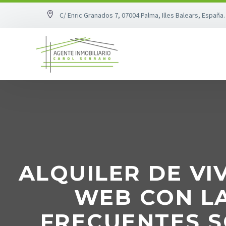
C/ Enric Granados 7, 07004 Palma, Illes Balears, España.
ALQUILER DE VI
WEB CON L
FRECUENTES S