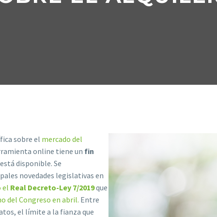
fica sobre el
mercado del
rramienta online tiene un
fin
 está disponible. Se
cipales novedades legislativas en
 el
Real Decreto-Ley 7/2019
que
no del Congreso en abril.
Entre
tos, el límite a la fianza que