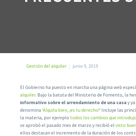
Gestión del alquiler
junio 9, 2019
El Gobierno ha puesto en marcha una página web especí
alquiler.
Bajo la batuta del Ministerio de Fomento, la he
informativo sobre el arrendamiento de una casa
y ya
denomina
‘Alquila bien, ¡es tu derecho!
‘ Incluye las prin
la materia, por ejemplo
todos los cambios que introdujo
se aprobó el pasado mes de marzo y recibió el
visto bue
ellos destacan el incremento de la duración de los contra