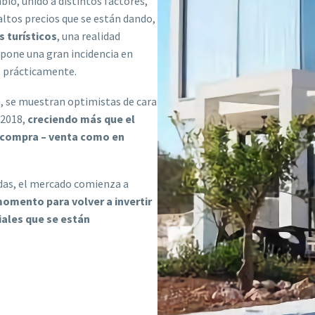
bio, unido a distintos factores,
altos precios que se están dando,
 turísticos
, una realidad
upone una gran incidencia en
, prácticamente.
a, se muestran optimistas de cara
 2018,
creciendo más que el
e compra – venta como en
ndas, el mercado comienza a
omento para volver a invertir
iales que se están