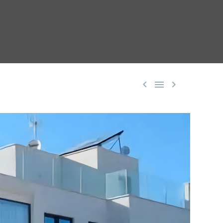


